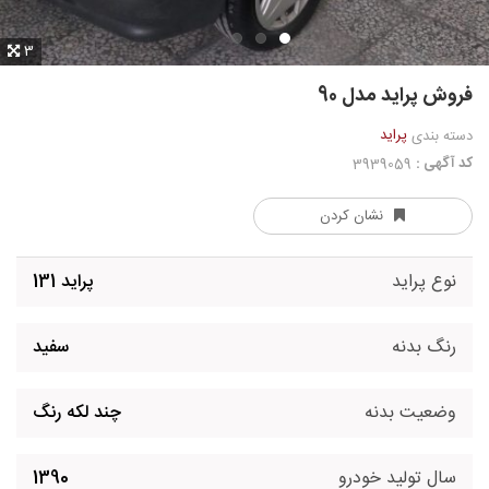
3
فروش پراید مدل 90
پراید
دسته بندی
کد آگهی :
3939059
نشان کردن
نوع پراید
پراید 131
رنگ بدنه
سفید
وضعیت بدنه
چند لکه رنگ
سال تولید خودرو
1390