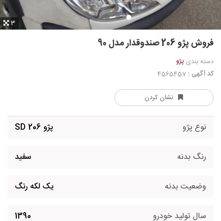
3
فروش پژو 206 صندوقدار مدل 90
پژو
دسته بندی
کد آگهی :
4565457
نشان کردن
نوع پژو
پژو 206 SD
رنگ بدنه
سفید
وضعیت بدنه
یک لکه رنگ
سال تولید خودرو
1390