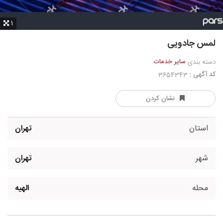
1
لمس جادویی
سایر خدمات
دسته بندی
کد آگهی :
3654343
نشان کردن
استان
تهران
شهر
تهران
محله
الهیه