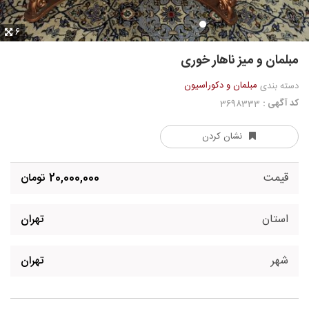
6
مبلمان و میز ناهار خوری
مبلمان و دکوراسیون
دسته بندی
کد آگهی :
3698333
نشان کردن
قیمت
20,000,000 تومان
استان
تهران
شهر
تهران