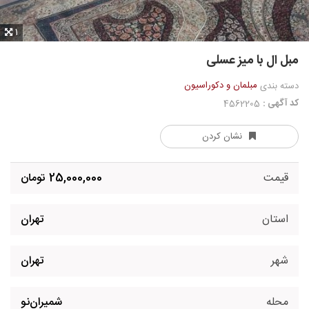
1
مبل ال با میز عسلی
مبلمان و دکوراسیون
دسته بندی
کد آگهی :
4562205
نشان کردن
قیمت
25,000,000 تومان
استان
تهران
شهر
تهران
محله
شمیران‌نو