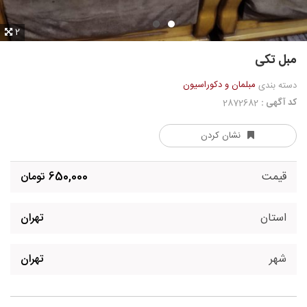
2
مبل تکی
مبلمان و دکوراسیون
دسته بندی
کد آگهی :
2872682
نشان کردن
قیمت
650,000 تومان
استان
تهران
شهر
تهران