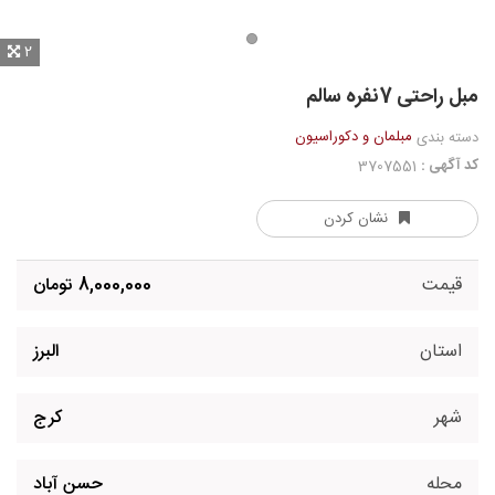
2
مبل راحتی 7نفره سالم
مبلمان و دکوراسیون
دسته بندی
کد آگهی :
3707551
نشان کردن
قیمت
8,000,000 تومان
استان
البرز
شهر
کرج
محله
حسن آباد