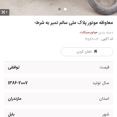
2
معاوظه موتور پلاک ملی سالم تمیر به شرط؛
موتورسیکلت
دسته بندی
کد آگهی :
4566004
نشان کردن
قیمت
توافقی
سال تولید
1386-2007
استان
مازندران
شهر
بابل