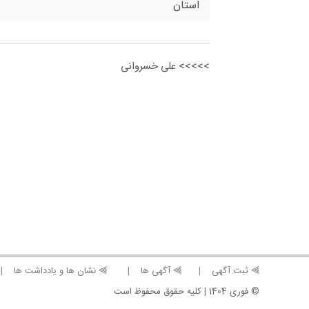
استان
>>>>> علی خسروانی
⫸ ثبت آگهی
⫸ آگهی ها
⫸ نشان ها و یادداشت ها
© فوری 1404 | کلیه حقوق محفوظ است