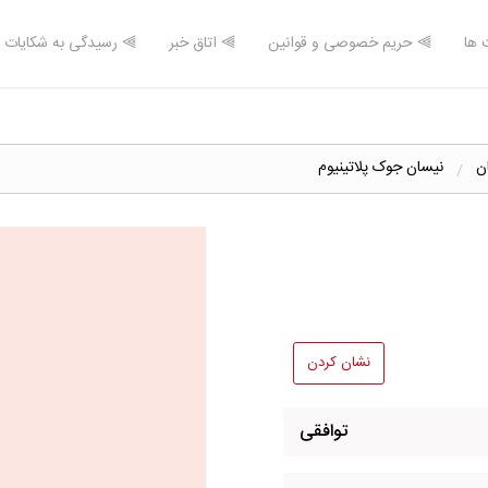
 ها
⫸ حریم خصوصی و قوانین
⫸ اتاق خبر
⫸ رسیدگی به شکایات
ن
نیسان جوک‏ پلاتینیوم
نشان کردن
توافقی