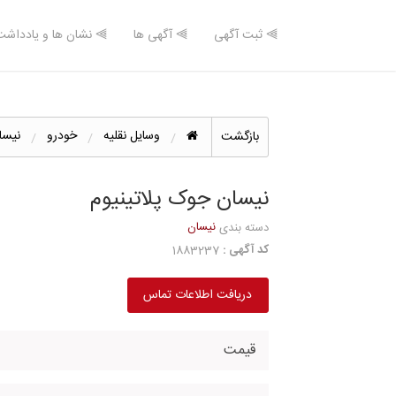
⫸ ثبت آگهی
⫸ آگهی ها
⫸ نشان ها و یادداشت
وسایل نقلیه
خودرو
نیسا
بازگشت
نیسان جوک‏ پلاتینیوم
نیسان
دسته بندی
کد آگهی :
1883237
دریافت اطلاعات تماس
قیمت