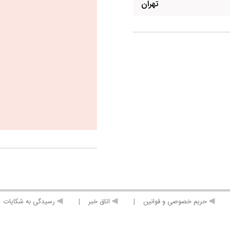
تهران
⫸ حریم خصوصی و قوانین
⫸ اتاق خبر
⫸ رسیدگی به شکایات