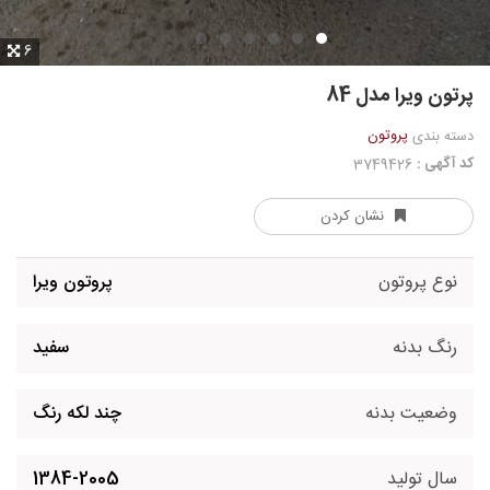
6
پرتون ویرا مدل 84
پروتون
دسته بندی
کد آگهی :
3749426
نشان کردن
نوع پروتون
پروتون ویرا
رنگ بدنه
سفید
وضعیت بدنه
چند لکه رنگ
سال تولید
1384-2005