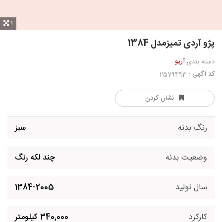
1
پژو آردی تمیزمدل 1384
آریو
دسته بندی
کد آگهی :
2579493
نشان کردن
رنگ بدنه
سبز
وضعیت بدنه
چند لکه رنگ
سال تولید
1384-2005
کارکرد
340,000 کیلومتر