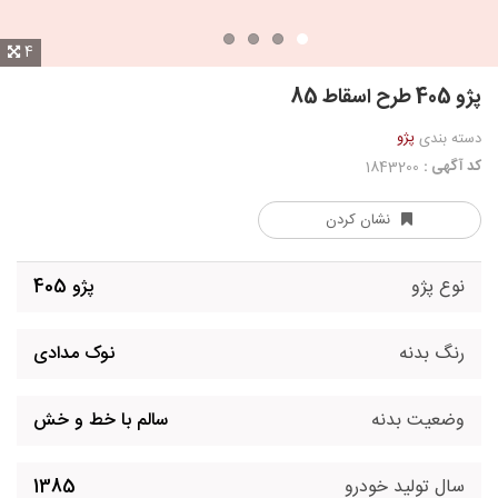
4
پژو 405 طرح اسقاط 85
پژو
دسته بندی
کد آگهی :
1843200
نشان کردن
نوع پژو
پژو 405
رنگ بدنه
نوک مدادی
وضعیت بدنه
سالم با خط و خش
سال تولید خودرو
1385