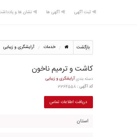
⫸ ثبت آگهی
⫸ آگهی ها
⫸ نشان ها و یادداشت
خدمات
آرایشگری و زیبایی
بازگشت
کاشت و ترمیم ناخون
آرایشگری و زیبایی
دسته بندی
کد آگهی :
3364558
دریافت اطلاعات تماس
استان