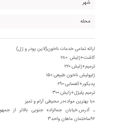
شهر
محله
ارائه تمامی خدمات ناخون(لاین پودر و ژل)
کاشت+ژلیش :۲۸۰
ترمیم+ژلیش:۲۲۰
ژلپولیش ناخون طبیعی:۱۵۰
پدیکور+کفسابی:۲۹۰
ترمیم پلیژل+زایش:۳۰۰
«با بهترین مواد»در محیطی آرام و تمیز
ـ آدرس.خیابان جمالزاده جنوبی بالاتر از جم
۹۲ساختمان ماهان واحد۳