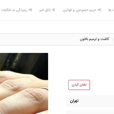
 ها
⫸ حریم خصوصی و قوانین
⫸ اتاق خبر
⫸ رسیدگی به شکایات
کاشت و ترمیم ناخون
نشان کردن
تهران