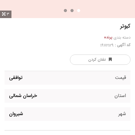
3
کبوتر
پرنده
دسته بندی
کد آگهی :
1972129
نشان کردن
قیمت
توافقی
استان
خراسان شمالی
شهر
شیروان