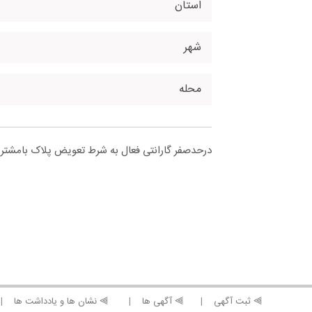
استان
شهر
محله
درحدصفر گارانتی فعال به شرط تعویض پلاک بامشتری
⫸ ثبت آگهی
⫸ آگهی ها
⫸ نشان ها و یادداشت ها