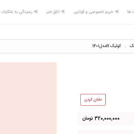
 ها
⫸ حریم خصوصی و قوانین
⫸ اتاق خبر
⫸ رسیدگی به شکایات
ک
کوئیک Rمدل1401
نشان کردن
320,000,000 تومان