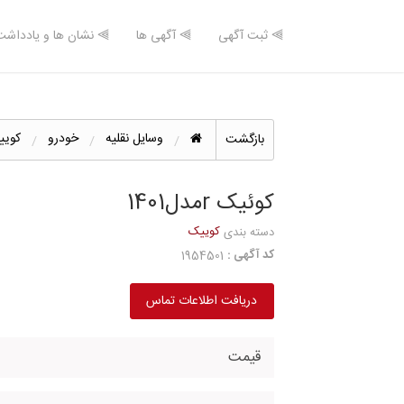
⫸ ثبت آگهی
⫸ آگهی ها
⫸ نشان ها و یادداشت
وسایل نقلیه
خودرو
کویی
بازگشت
کوئیک rمدل1401
کوییک
دسته بندی
کد آگهی :
1954501
دریافت اطلاعات تماس
قیمت