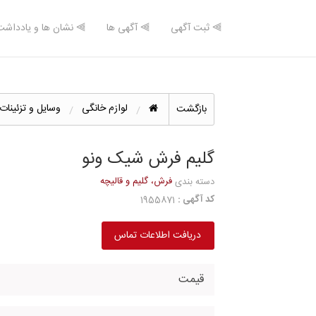
⫸ ثبت آگهی
⫸ آگهی ها
⫸ نشان ها و یادداشت
لوازم خانگی
وسایل و تزئینات
بازگشت
گلیم فرش شیک ونو
فرش، گلیم و قالیچه
دسته بندی
کد آگهی :
1955871
دریافت اطلاعات تماس
قیمت