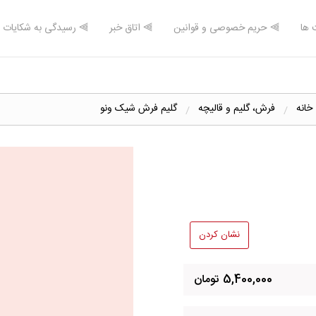
 ها
⫸ حریم خصوصی و قوانین
⫸ اتاق خبر
⫸ رسیدگی به شکایات
 خانه
فرش، گلیم و قالیچه
گلیم فرش شیک ونو
نشان کردن
5,400,000 تومان