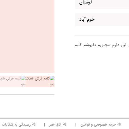
لرستان
خرم آباد
از دارم مجبورم بفروشم گلیم
⫸ حریم خصوصی و قوانین
⫸ اتاق خبر
⫸ رسیدگی به شکایات