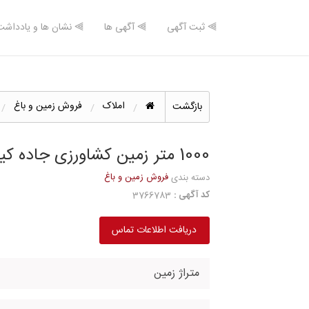
⫸ ثبت آگهی
⫸ آگهی ها
⫸ نشان ها و یادداشت
املاک
فروش زمین و باغ
بازگشت
1000 متر زمین کشاورزی جاده کیاکلا
فروش زمین و باغ
دسته بندی
کد آگهی :
3766783
دریافت اطلاعات تماس
متراژ زمین