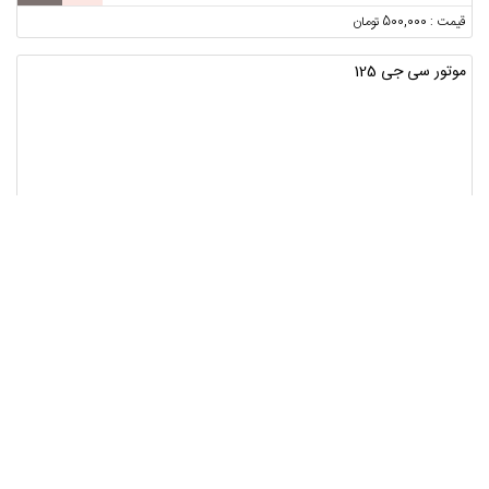
قیمت : 500,000 تومان
موتور سی جی 125
اصفهان ، اصفهان ، زینبیه
1
قیمت : 16,000,000 تومان
206 تیپ 2 مدل 83
سمنان ، سمنان
2
قیمت : 168,000,000 تومان