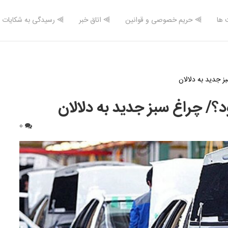
 ها
⫸ حریم خصوصی و قوانین
⫸ اتاق خبر
⫸ رسیدگی به شکایات
 جدید به دلالان
/ چراغ سبز جدید به دلالان
0