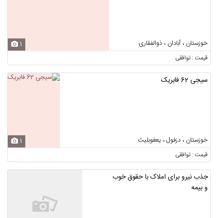
خوزستان ، آبادان ، ذوالفقاری
1
قیمت : توافقی
سیجی 62 فابریک
خوزستان ، دزفول ، یعغوبلیث
1
قیمت : توافقی
جذب نیرو برای املاک با حقوق خوب
و بیمه