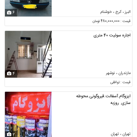
البرز ، کرج ، خوشنام
6
قیمت : 480,000,000 تومان
اجاره سوئیت 40 متری
مازندران ، نوشهر
4
قیمت : توافقی
ایزوگام.آسفالت.قیروگونی.محوطه
سازی. روزبه
تهران ، تهران
2