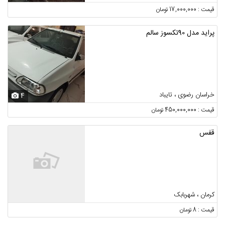
قیمت : 17,000,000 تومان
پراید مدل 90تکسوز سالم
خراسان رضوی ، تایباد
4
قیمت : 450,000,000 تومان
قفس
کرمان ، شهربابک
قیمت : 8 تومان