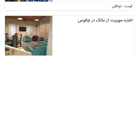
قیمت : توافقی
اجاره سوییت از مالک در چالوس
مازندران ، چالوس
2
قیمت : توافقی
خط‌زن VGR
اصفهان ، اصفهان
1
قیمت : 3,300,000 تومان