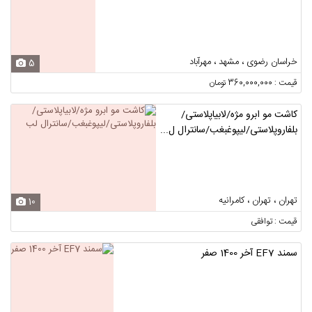
خراسان رضوی ، مشهد ، مهرآباد
5
قیمت : 360,000,000 تومان
کاشت مو ابرو مژه/لابیاپلاستی/
بلفاروپلاستی/لیپوغبغب/سانترال ل...
تهران ، تهران ، کامرانیه
10
قیمت : توافقی
سمند EF7 آخر 1400 صفر