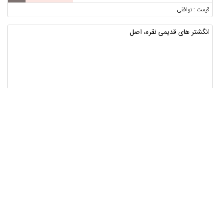
قیمت : توافقی
انگشتر های قدیمی نقره، اصل
تهران ، تهران
3
قیمت : توافقی
موتور مزایده مدل 89 تمیز 150cc
آذربایجان شرقی ، مرند
2
قیمت : توافقی