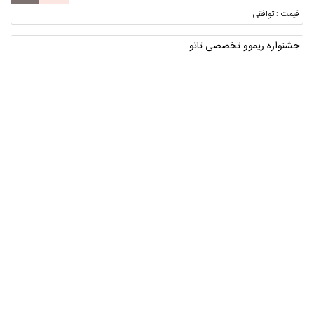
قیمت : توافقی
جشنواره ریموو تخصصی تاتو
مرکزی ، اراک
1
قیمت : توافقی
حوله تن‌پوش نو
اصفهان ، اصفهان ، آیینه خانه
2
قیمت : توافقی